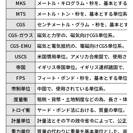
MKS
メートル・キログラム・秒を、基本とする単
MTS
メートル・トン・秒を、基本とする単位系。
CGS
センチメートル・グラム ・秒を、基本とす
CGS-ガウス
磁気と力学の、磁気向けCGS単位系。
CGS-EMU
磁気と電気抵抗の、電磁向けCGS単位系。
USCS
米国慣用単位。アメリカ合衆国で、使用され
帝国
イギリス帝国単位。イギリス連邦諸国で、使
FPS
フィート・ポンド・秒を、基本とする単位系
市制単位
中国で、使用されている単位系。
度量衡
租税・貨幣・土地制度などの為、長さ・体積
トロイ衡
ヤード・ポンド法における、質量の単位。
計量単位
計量法とその下の政令省令によって、公正書
重力単位
質量の代わりに重量を基本単位とした、非標