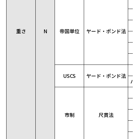
重さ
N
帝国単位
ヤード・ポンド法
ハ
USCS
ヤード・ポンド法
ハ
市制
尺貫法