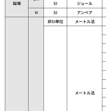
磁場
SI
ジュール
H
SI
アンペア
非SI単位
メートル法
メートル法