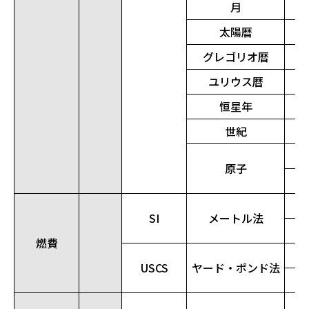
月
太陽暦
グレゴリオ暦
ユリウス暦
恒星年
世紀
原子
SI
メートル法
燃費
USCS
ヤード・ポンド法