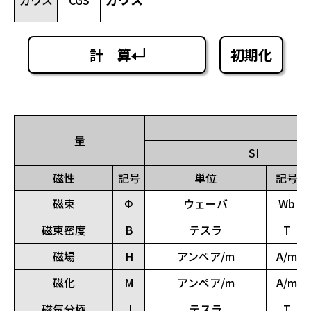
ガウス
CGS
計 算
初期化
量
SI
磁性
記号
単位
記号
磁束
Φ
ウェーバ
Wb
磁束密度
B
テスラ
T
磁場
H
アンペア/m
A/m
磁化
M
アンペア/m
A/m
磁気分極
J
テスラ
T