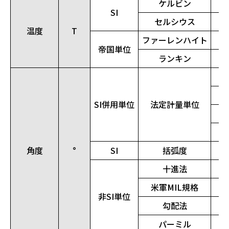
ケルビン
SI
セルシウス
温度
T
ファーレンハイト
帝国単位
ランキン
SI併用単位
法定計量単位
角度
°
SI
括弧度
十進法
米軍MIL規格
非SI単位
勾配法
パーミル