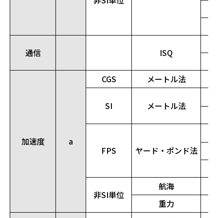
非SI単位
通信
ISQ
CGS
メートル法
SI
メートル法
加速度
a
FPS
ヤード・ポンド法
航海
非SI単位
重力