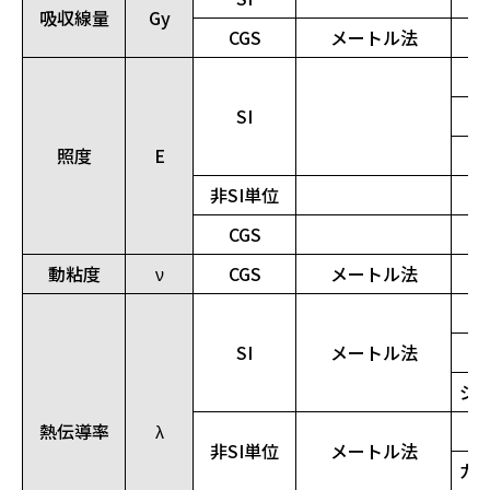
吸収線量
Gy
CGS
メートル法
SI
照度
E
非SI単位
CGS
動粘度
ν
CGS
メートル法
SI
メートル法
キ
ジ
熱伝導率
λ
キ
非SI単位
メートル法
カ