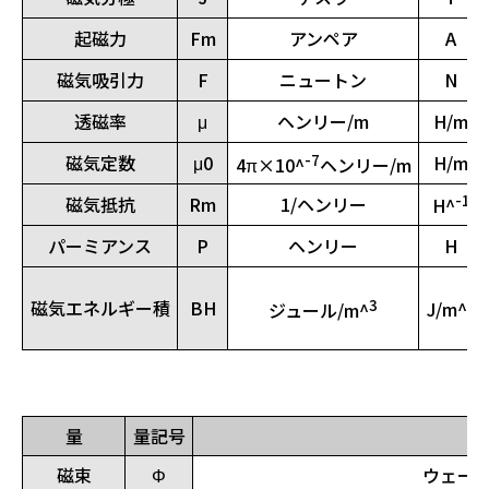
起磁力
Fm
アンペア
A
磁気吸引力
F
ニュートン
N
透磁率
μ
ヘンリー/m
H/m
-7
磁気定数
μ0
H/m
4π×10^
ヘンリー/m
-1
磁気抵抗
Rm
1/ヘンリー
H^
パーミアンス
P
ヘンリー
H
3
3
磁気エネルギー積
BH
ジュール/m^
J/m^
量
量記号
磁束
Φ
ウェーバ