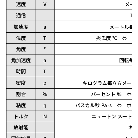
速度
V
メート
通信
1M
加速度
a
メートル毎秒毎
温度
T
摂氏度 ℃ ⇔ 華
角度
°
角加速度
a
回転毎秒 
時間
T
密度
ρ
キログラム毎立方メートル 
割合
%
パーセント % ⇔ 
粘度
η
パスカル秒 Pa·s ⇔ ポア
トルク
N
ニュートン メートル 
放射能
キュ